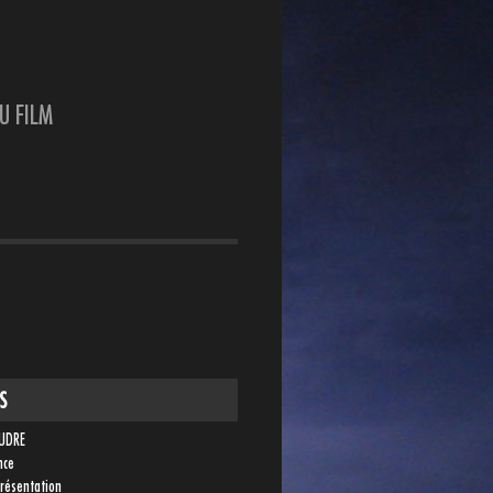
U FILM
S
OUDRE
nce
présentation