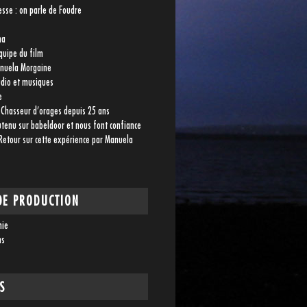
esse : on parle de Foudre
ma
quipe du film
Manuela Morgaine
udio et musiques
e
 Chasseur d’orages depuis 25 ans
utenu sur babeldoor et nous font confiance
 Retour sur cette expérience par Manuela
DE PRODUCTION
nie
ms
S