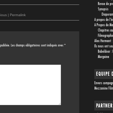
Revue de pr
Synopsis
Diapora
cious
|
Permalink
A propos de l’é
A Propos de 
Chapitres a
Filmographi
Alex Hermant :
 publiée.
Les champs obligatoires sont indiqués avec
*
Ils nous ont so
Babeldoor :
Morgaine
EQUIPE 
Envers compag
Mezzanine Fil
PARTNER